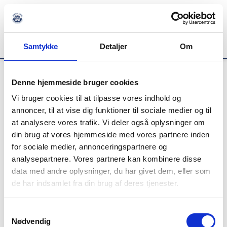
Kurv
(
0
)
Samtykke
Detaljer
Om
SØNDERJYSK ELITESPORT
Denne hjemmeside bruger cookies
Point of Sale
Vi bruger cookies til at tilpasse vores indhold og
annoncer, til at vise dig funktioner til sociale medier og til
at analysere vores trafik. Vi deler også oplysninger om
Log Point of Sale bruger ud
din brug af vores hjemmeside med vores partnere inden
MIN KONTO
for sociale medier, annonceringspartnere og
analysepartnere. Vores partnere kan kombinere disse
data med andre oplysninger, du har givet dem, eller som
de har indsamlet fra din brug af deres tjenester.
Samtykkevalg
Nødvendig