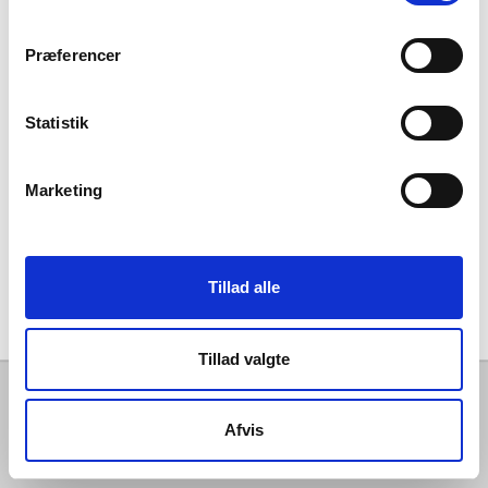
Præferencer
Statistik
Marketing
Tillad alle
Tillad valgte
Sønderjysk Elitesport
-
Stadionparken 7
,
6500
Vojens
- Email:
post@soenderjyske.dk
- Tlf:
74 52 14 99
- CVR:
33040407
Afvis
Handelsbetingelser