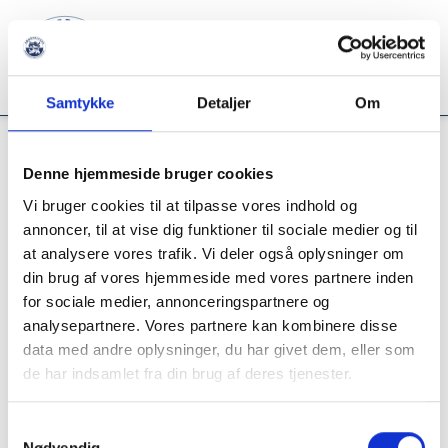
Samtykke
Detaljer
Om
Denne hjemmeside bruger cookies
Indkøbskurv
Vi bruger cookies til at tilpasse vores indhold og
annoncer, til at vise dig funktioner til sociale medier og til
at analysere vores trafik. Vi deler også oplysninger om
Din kurv er tom.
din brug af vores hjemmeside med vores partnere inden
for sociale medier, annonceringspartnere og
Gå til forsiden
analysepartnere. Vores partnere kan kombinere disse
data med andre oplysninger, du har givet dem, eller som
de har indsamlet fra din brug af deres tjenester.
Samtykkevalg
Nødvendig