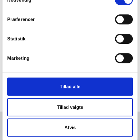
Præferencer
Statistik
Marketing
Tillad alle
Tillad valgte
Sønderjysk Elitesport
-
Stadionparken 7
,
6500
Vojens
- Email:
post@soenderjyske.dk
- Tlf:
74 52 14 99
- CVR:
33040407
Afvis
Handelsbetingelser